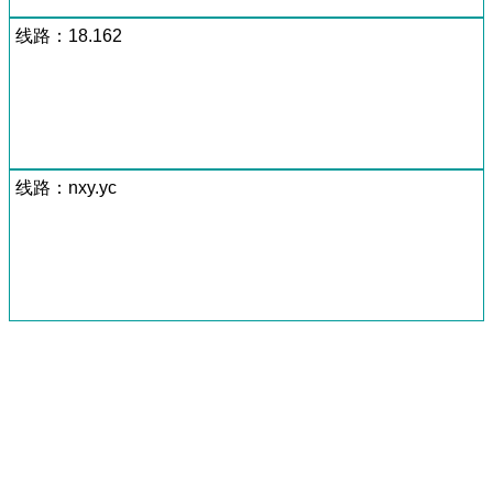
线路：18.162
线路：nxy.yc